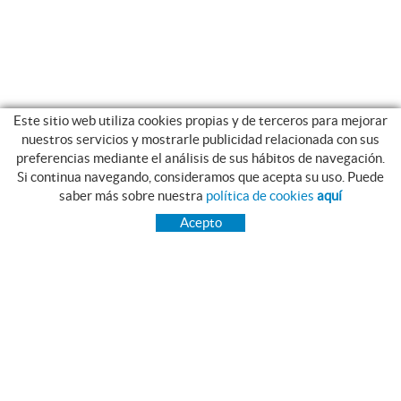
Este sitio web utiliza cookies propias y de terceros para mejorar
nuestros servicios y mostrarle publicidad relacionada con sus
preferencias mediante el análisis de sus hábitos de navegación.
Si continua navegando, consideramos que acepta su uso. Puede
CATEGORIAS
saber más sobre nuestra
política de cookies
aquí
INICIO
Acepto
TRANSMISIÓN
RODAMIENTOS
GAMA INOX.
PIES NIVELADORES MARTIN
CORREAS PIBELT
GRASAS Y LUBRICANTES NILS
ESTANQUEIDAD
RAIMUNDO SAGUÉ MAYMÍ, S.A.