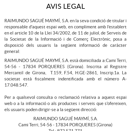
AVIS LEGAL
RAIMUNDO SAGUÉ MAYMÍ, S.A. en la seva condició de titular i
responsable d'aquest espai web, en compliment amb l’establert
en el article 10 de la Llei 34/2002, de 11 de juliol, de Serveis de
la Societat de la Informació i de Comerç Electrònic, posa a
disposició dels usuaris la següent informació de caràcter
general:
RAIMUNDO SAGUÉ MAYMÍ, S.A. està domiciliada a:Cami Terri,
54-56 - 17834 PORQUERES (Girona). Inscrita al Registre
Mercantil de Girona, T.159, F.54, H.GE-2861, Inscrip.1a. La
societat està fiscalment indentificada amb el número A-
17.048.547.
Per a qualsevol consulta o reclamació relativa a aquest espai
web o a la informació o als productes i serveis que s'ofereixen,
els usuaris poden dirigir-se a la següent direcció:
RAIMUNDO SAGUÉ MAYMÍ, S.A.
Cami Terri, 54-56 - 17834 PORQUERES (Girona)
Tel.: 972 571 771