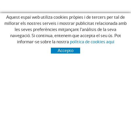
Aquest espai web utiliza cookies pròpies i de tercers per tal de
millorar els nostres serveis i mostrar publicitat relacionada amb
les seves preferències mitjançant l'anàlisis de la seva
navegació. Si continua, entenem que accepta el seu ús. Pot
CATEGORIES
informar-se sobre la nostra
política de cookies aqui
INICI
Accepto
TRANSMISSIÓ
RODAMENTS
GAMA INOX.
PEUS ANIVELLADORS MARTIN
CORRETGES PIBELT
GREIXOS I LUBRICANTS NILS
ESTANQUEITAT
RAIMUNDO SAGUÉ MAYMÍ, S.A.
Camí Terri, 54 - 56
17834 Porqueres (Girona)
972 571 771