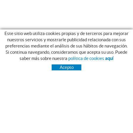
Este sitio web utiliza cookies propias y de terceros para mejorar
nuestros servicios y mostrarle publicidad relacionada con sus
preferencias mediante el análisis de sus hábitos de navegación.
Si continua navegando, consideramos que acepta su uso. Puede
CATEGORIAS
saber más sobre nuestra
política de cookies
aquí
INICIO
Acepto
TRANSMISIÓN
RODAMIENTOS
GAMA INOX.
PIES NIVELADORES MARTIN
CORREAS PIBELT
GRASAS Y LUBRICANTES NILS
ESTANQUEIDAD
RAIMUNDO SAGUÉ MAYMÍ, S.A.
Camí Terri, 54 - 56