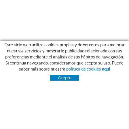
Este sitio web utiliza cookies propias y de terceros para mejorar
nuestros servicios y mostrarle publicidad relacionada con sus
preferencias mediante el análisis de sus hábitos de navegación.
Si continua navegando, consideramos que acepta su uso. Puede
CATEGORIAS
saber más sobre nuestra
política de cookies
aquí
INICIO
Acepto
TRANSMISIÓN
RODAMIENTOS
GAMA INOX.
PIES NIVELADORES MARTIN
CORREAS PIBELT
GRASAS Y LUBRICANTES NILS
ESTANQUEIDAD
RAIMUNDO SAGUÉ MAYMÍ, S.A.