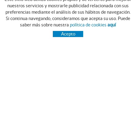
nuestros servicios y mostrarle publicidad relacionada con sus
preferencias mediante el análisis de sus hábitos de navegación.
Si continua navegando, consideramos que acepta su uso. Puede
CATEGORIAS
saber más sobre nuestra
política de cookies
aquí
INICIO
Acepto
TRANSMISIÓN
RODAMIENTOS
GAMA INOX.
PIES NIVELADORES MARTIN
CORREAS PIBELT
GRASAS Y LUBRICANTES NILS
ESTANQUEIDAD
RAIMUNDO SAGUÉ MAYMÍ, S.A.
Camí Terri, 54 - 56
17834 Porqueres (Girona)
972 571 771
comercial@debosa.com