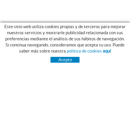
Este sitio web utiliza cookies propias y de terceros para mejorar
nuestros servicios y mostrarle publicidad relacionada con sus
preferencias mediante el análisis de sus hábitos de navegación.
Si continua navegando, consideramos que acepta su uso. Puede
CATEGORIAS
saber más sobre nuestra
política de cookies
aquí
INICIO
Acepto
TRANSMISIÓN
RODAMIENTOS
GAMA INOX.
PIES NIVELADORES MARTIN
CORREAS PIBELT
GRASAS Y LUBRICANTES NILS
ESTANQUEIDAD
RAIMUNDO SAGUÉ MAYMÍ, S.A.
Camí Terri, 54 - 56
17834 Porqueres (Girona)