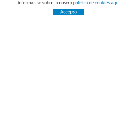
informar-se sobre la nostra
política de cookies aqui
INICI
Accepto
TRANSMISSIÓ
RODAMENTS
GAMA INOX.
PEUS ANIVELLADORS MARTIN
CORRETGES PIBELT
GREIXOS I LUBRICANTS NILS
ESTANQUEITAT
RAIMUNDO SAGUÉ MAYMÍ, S.A.
Camí Terri, 54 - 56
17834 Porqueres (Girona)
972 571 771
comercial@debosa.com
POLÍTICA DE COOKIES
AVÍS LEGAL
CONDICIONS D'ÚS